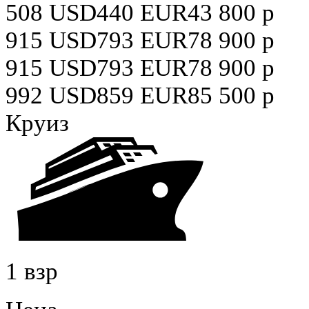
508
USD
440
EUR
43 800
р
915
USD
793
EUR
78 900
р
915
USD
793
EUR
78 900
р
992
USD
859
EUR
85 500
р
Круиз
1 взр