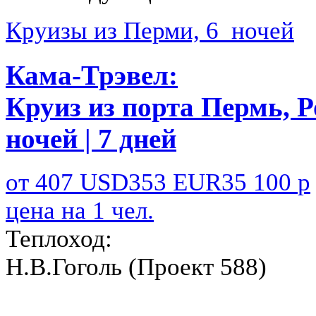
Круизы из Перми, 6 ночей
Кама-Трэвел:
Круиз из порта Пермь, Р
ночей | 7 дней
от
407
USD
353
EUR
35 100
р
цена на 1 чел.
Теплоход:
Н.В.Гоголь (Проект 588)