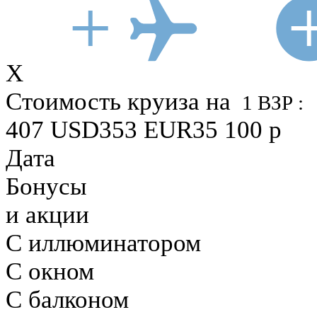
X
Стоимость круиза
на
1 ВЗР :
407
USD
353
EUR
35 100
р
Дата
Бонусы
и акции
С иллюминатором
С окном
С балконом