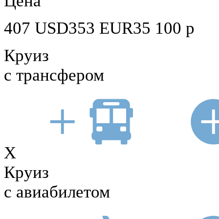
Цена
407
USD
353
EUR
35 100
р
Круиз
с трансфером
X
Круиз
с авиабилетом