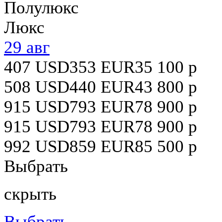
Полулюкс
Люкс
29 авг
407
USD
353
EUR
35 100
р
508
USD
440
EUR
43 800
р
915
USD
793
EUR
78 900
р
915
USD
793
EUR
78 900
р
992
USD
859
EUR
85 500
р
Выбрать
скрыть
Выбрать