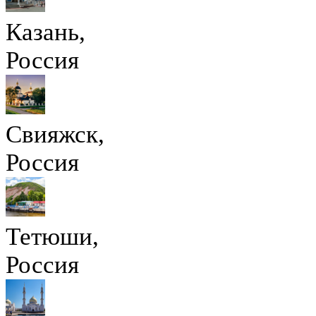
Казань,
Россия
Свияжск,
Россия
Тетюши,
Россия