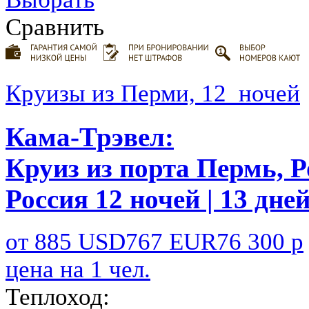
Сравнить
Круизы из Перми, 12 ночей
Кама-Трэвел:
Круиз из порта Пермь, Р
Россия
12 ночей | 13 дне
от
885
USD
767
EUR
76 300
р
цена на 1 чел.
Теплоход: