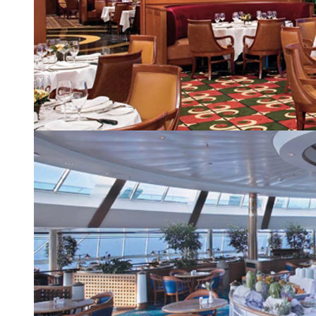
Стейк-хаус Chops Grille
| 10 из 24