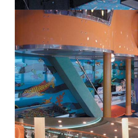
Аркада видеоигр
| 7 из 24
Игровой зал (Playroom)
| 8 из 24