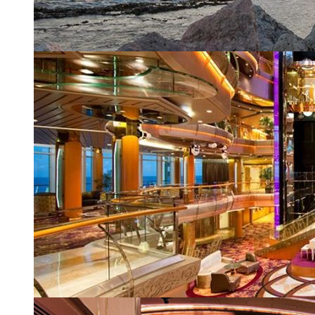
Grandeur of the Seas в Кюрасао (Карибы)
| 2 из 24
Атриум Centrum
| 3 из 24