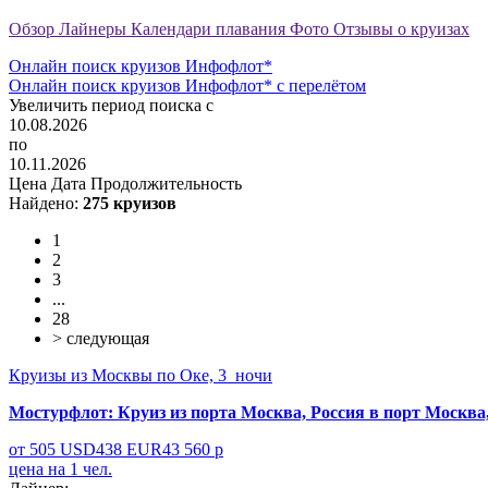
Обзор
Лайнеры
Календари плавания
Фото
Отзывы о круизах
Онлайн поиск круизов Инфофлот*
Онлайн поиск круизов Инфофлот* c перелётом
Увеличить период поиска с
10.08.2026
по
10.11.2026
Цена
Дата
Продолжительность
Найдено:
275 круизов
1
2
3
...
28
> cледующая
Круизы из Москвы по Оке, 3 ночи
Мостурфлот:
Круиз из порта Москва, Россия в порт Москва
от
505
USD
438
EUR
43 560
р
цена на 1 чел.