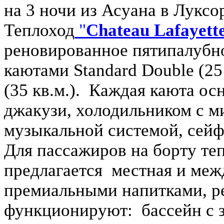
на 3 ночи из Асуана в Луксор
Теплоход
"
Chateau Lafayett
реновированное пятипалубно
каютами Standard Double (25 
(35 кв.м.). Каждая каюта ос
джакузи, холодильником с 
музыкальной системой, сейф
Для пассажиров на борту теп
предлагается местная и ме
премиальными напитками, ре
функционируют: бассейн с з