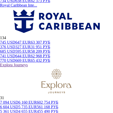
734
USD
638
EUR
62 373
РУБ
Royal Caribbean Inte...
134
745
USD
647
EUR
63 307
РУБ
376
USD
327
EUR
31 951
РУБ
685
USD
595
EUR
58 209
РУБ
741
USD
644
EUR
62 968
РУБ
770
USD
669
EUR
65 432
РУБ
Explora Journeys
31
7 094
USD
6 160
EUR
602 754
РУБ
6 604
USD
5 735
EUR
561 168
РУБ
5 361
USD
4 655
EUR
455 490
РУБ