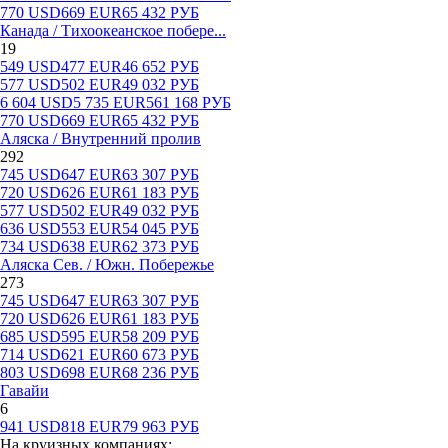
770
USD
669
EUR
65 432
РУБ
Канада / Тихоокеанское побере...
19
549
USD
477
EUR
46 652
РУБ
577
USD
502
EUR
49 032
РУБ
6 604
USD
5 735
EUR
561 168
РУБ
770
USD
669
EUR
65 432
РУБ
Аляска / Внутренний пролив
292
745
USD
647
EUR
63 307
РУБ
720
USD
626
EUR
61 183
РУБ
577
USD
502
EUR
49 032
РУБ
636
USD
553
EUR
54 045
РУБ
734
USD
638
EUR
62 373
РУБ
Аляска Сев. / Южн. Побережье
273
745
USD
647
EUR
63 307
РУБ
720
USD
626
EUR
61 183
РУБ
685
USD
595
EUR
58 209
РУБ
714
USD
621
EUR
60 673
РУБ
803
USD
698
EUR
68 236
РУБ
Гавайи
6
941
USD
818
EUR
79 963
РУБ
На круизных компаниях: