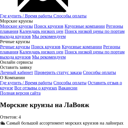
Где купить / Время работы
Способы оплаты
Морские круизы
Морские круизы
Поиск круизов
Круизные компании
Регионы
плавания
Календарь низких цен
Поиск низкой цены по портам
выхода круизов
Мы рекомендуем
Речные круизы
Речные круизы
Поиск круизов
Круизные компании
Регионы
плавания
Календарь низких цен
Поиск низкой цены по портам
выхода круизов
Мы рекомендуем
Онлайн сервисы
Оставить заявку
Личный кабинет
Проверить статус заказа
Способы оплаты
О Компании
Где купить / Время работы
Способы оплаты
Оставить отзыв о
круизе
Все отзывы о круизах
Вакансии
Полная версия сайта
Морские круизы на ЛаВояж
Ответов:
4
🛳️ Самый большой ассортимент морских круизов на лайнерах