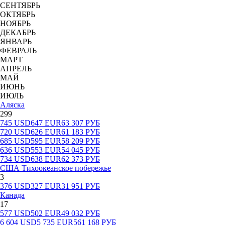
СЕНТЯБРЬ
ОКТЯБРЬ
НОЯБРЬ
ДЕКАБРЬ
ЯНВАРЬ
ФЕВРАЛЬ
МАРТ
АПРЕЛЬ
МАЙ
ИЮНЬ
ИЮЛЬ
Аляска
299
745
USD
647
EUR
63 307
РУБ
720
USD
626
EUR
61 183
РУБ
685
USD
595
EUR
58 209
РУБ
636
USD
553
EUR
54 045
РУБ
734
USD
638
EUR
62 373
РУБ
США Тихоокеанское побережье
3
376
USD
327
EUR
31 951
РУБ
Канада
17
577
USD
502
EUR
49 032
РУБ
6 604
USD
5 735
EUR
561 168
РУБ