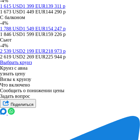
-4%
1 615
USD
1 399
EUR
139 311
р
1 673
USD
1 449
EUR
144 290
р
С балконом
-4%
1 788
USD
1 549
EUR
154 247
р
1 846
USD
1 599
EUR
159 226
р
Сьют
-4%
2 539
USD
2 199
EUR
218 973
р
2 619
USD
2 269
EUR
225 944
р
Выбрать круиз
Круиз с авиа
узнать цену
Визы к круизу
Что включено
Сообщить о понижении цены
Задать вопрос
Поделиться