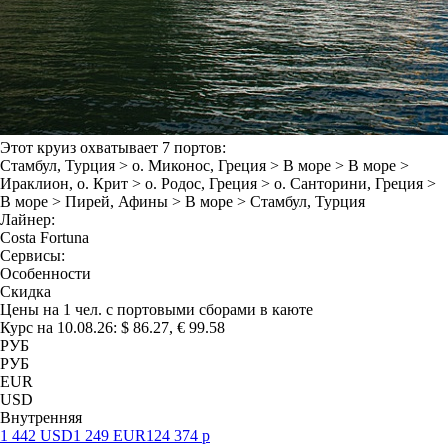
Этот круиз охватывает 7 портов:
Стамбул
, Турция >
о. Миконос
, Греция >
В море
>
В море
>
Ираклион
, о. Крит >
о. Родос
, Греция >
о. Санторини
, Греция >
В море
>
Пирей
, Афины >
В море
>
Стамбул
, Турция
Лайнер:
Costa Fortuna
Сервисы:
Особенности
Скидка
Цены на 1 чел. с портовыми сборами в каюте
Курс на 10.08.26: $ 86.27, € 99.58
РУБ
РУБ
EUR
USD
Внутренняя
1 442
USD
1 249
EUR
124 374
р