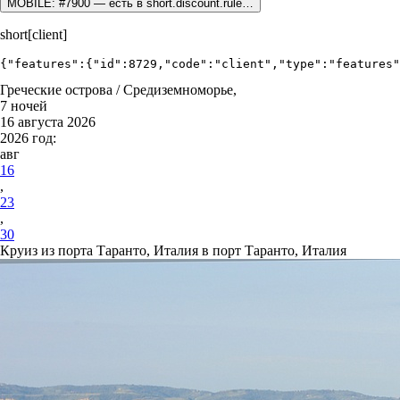
MOBILE: #7900 — есть в short.discount.rule…
short[client]
{"features":{"id":8729,"code":"client","type":"features"
Греческие острова / Средиземноморье,
7 ночей
16 августа 2026
2026 год:
авг
16
,
23
,
30
Круиз из порта Таранто, Италия в порт Таранто, Италия