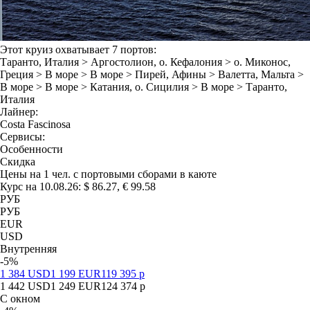
Этот круиз охватывает 7 портов:
Таранто
, Италия >
Аргостолион
, о. Кефалония >
о. Миконос
,
Греция >
В море
>
В море
>
Пирей
, Афины >
Валетта
, Мальта >
В море
>
В море
>
Катания
, о. Сицилия >
В море
>
Таранто
,
Италия
Лайнер:
Costa Fascinosa
Сервисы:
Особенности
Скидка
Цены на 1 чел. с портовыми сборами в каюте
Курс на 10.08.26: $ 86.27, € 99.58
РУБ
РУБ
EUR
USD
Внутренняя
-5%
1 384
USD
1 199
EUR
119 395
р
1 442
USD
1 249
EUR
124 374
р
С окном