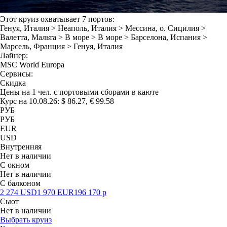
Этот круиз охватывает 7 портов:
Генуя
, Италия >
Неаполь
, Италия >
Мессина
, о. Сицилия >
Валетта
, Мальта >
В море
>
В море
>
Барселона
, Испания >
Марсель
, Франция >
Генуя
, Италия
Лайнер:
MSC World Europa
Сервисы:
Скидка
Цены на 1 чел. с портовыми сборами в каюте
Курс на 10.08.26: $ 86.27, € 99.58
РУБ
РУБ
EUR
USD
Внутренняя
Нет в наличии
С окном
Нет в наличии
С балконом
2 274
USD
1 970
EUR
196 170
р
Сьют
Нет в наличии
Выбрать круиз