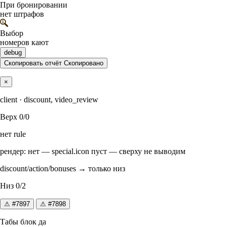
При бронировании
нет штрафов
Выбор
номеров кают
debug
Скопировать отчёт
Скопировано
×
client · discount, video_review
Верх
0/0
нет rule
рендер: нет — special.icon пуст — сверху не выводим
discount/action/bonuses → только низ
Низ
0/2
⚠ #7897
⚠ #7898
Табы
блок да