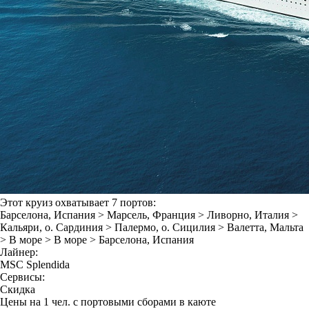
Этот круиз охватывает 7 портов:
Барселона
, Испания >
Марсель
, Франция >
Ливорно
, Италия >
Кальяри
, о. Сардиния >
Палермо
, о. Сицилия >
Валетта
, Мальта
>
В море
>
В море
>
Барселона
, Испания
Лайнер:
MSC Splendida
Сервисы:
Скидка
Цены на 1 чел. с портовыми сборами в каюте